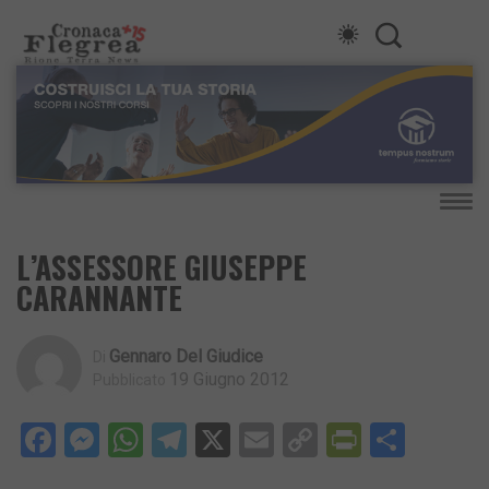
L’ASSESSORE GIUSEPPE
CARANNANTE
Gennaro Del Giudice
Di
19 Giugno 2012
Pubblicato
Facebook
Messenger
WhatsApp
Telegram
X
Email
Copy
PrintFri
Condi
Link