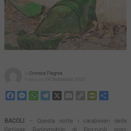
Cronaca Flegrea
Di
24 Settembre 2023
Pubblicato
Facebook
Messenger
WhatsApp
Telegram
X
Email
Copy
PrintFri
Condi
Link
BACOLI
– Questa notte i carabinieri della
Sezione Radiomobile di Pozzuoli sono