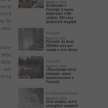
Agosto 6, 2026
Bradisismo a
rno al
Pozzuoli, il nuovo
bollettino: 1700
con il
sfollati, 691 case
che ha
dichiarate inagibili
n pass
Pozzuoli
Agosto 6, 2026
Pozzuoli, da Acen
263mila euro per
azione
scuole e rete idrica
 fatte
 delle
Pozzuoli
Agosto 6, 2026
i soli
«Blocchiamo tutto
ovunque» nuova
rà tra
manifestazione a
Pozzuoli
In Evidenza
Pozzuoli
Agosto 6, 2026
Crisi sismica, sette
consiglieri comunali