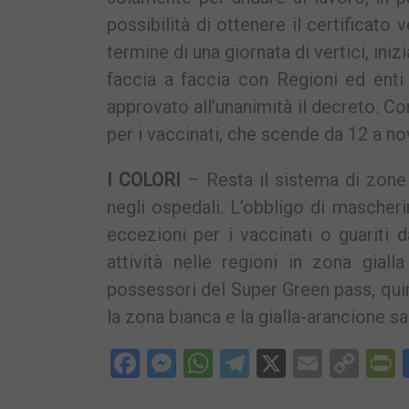
possibilità di ottenere il certificat
termine di una giornata di vertici, iniz
faccia a faccia con Regioni ed enti 
approvato all’unanimità il decreto. Con
per i vaccinati, che scende da 12 a n
I COLORI
– Resta il sistema di zone a
negli ospedali. L’obbligo di mascheri
eccezioni per i vaccinati o guariti 
attività nelle regioni in zona giall
possessori del Super Green pass, quind
la zona bianca e la gialla-arancione sa
Facebook
Messenger
WhatsApp
Telegram
X
Email
Cop
P
Lin