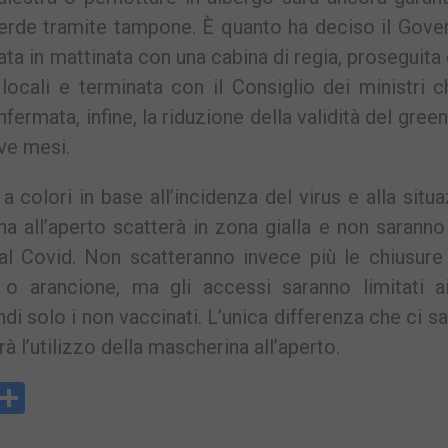
o verde tramite tampone. È quanto ha deciso il Gove
iata in mattinata con una cabina di regia, proseguita 
locali e terminata con il Consiglio dei ministri 
fermata, infine, la riduzione della validità del gree
ove mesi.
 colori in base all’incidenza del virus e alla situ
na all’aperto scatterà in zona gialla e non saranno
dal Covid. Non scatteranno invece più le chiusure
a o arancione, ma gli accessi saranno limitati a
i solo i non vaccinati. L’unica differenza che ci sa
rà l’utilizzo della mascherina all’aperto.
y
rintFriendly
Condividi
k