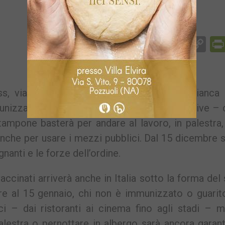
Facebook
Messenger
WhatsApp
Telegram
X
Email
Co
Li
, via libera del governo: varrà in zona bianca 
unizzati avranno accesso alle attività ricreative 
 tampone basterà per andare al lavoro, in palestra,
 anche per usare i mezzi pubblici. Dal 15 dicembre 
gnanti e le forze dell’ordine.
accinati arriverà anche in Italia sotto la forma del
bre al 15 gennaio, chi non è immunizzato o guarit
ci – dai ristoranti ai cinema fino agli stadi – m
alestra o pernottare in albergo sarà ancora garant