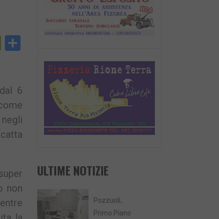
py
PrintFriendly
Condividi
nk
dal 6
– come
 negli
scatta
ULTIME NOTIZIE
 super
o non
Pozzuoli
entre
Primo Piano
ita la