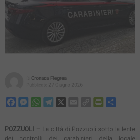
Cronaca Flegrea
Di
27 Giugno 2026
Pubblicato
Facebook
Messenger
WhatsApp
Telegram
X
Email
Copy
PrintFri
Condi
Link
POZZUOLI
– La città di Pozzuoli sotto la lente
dei controlli dei carabinieri della locale