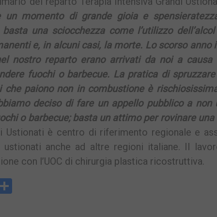
mario del reparto Terapia Intensiva Grandi Ustiona
 un momento di grande gioia e spensieratezz
 basta una sciocchezza come l’utilizzo dell’alcol
nenti e, in alcuni casi, la morte. Lo scorso anno 
el nostro reparto erano arrivati da noi a causa 
cendere fuochi o barbecue. La pratica di spruzzare
i che paiono non in combustione è rischiosissima
bbiamo deciso di fare un appello pubblico a non 
ochi o barbecue; basta un attimo per rovinare una 
i Ustionati è centro di riferimento regionale e as
 ustionati anche ad altre regioni italiane. Il lavo
ione con l’UOC di chirurgia plastica ricostruttiva.
y
rintFriendly
Condividi
k