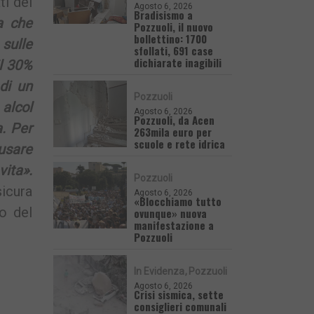
ti del
Agosto 6, 2026
Bradisismo a
a che
Pozzuoli, il nuovo
bollettino: 1700
 sulle
sfollati, 691 case
dichiarate inagibili
il 30%
di un
Pozzuoli
 alcol
Agosto 6, 2026
Pozzuoli, da Acen
. Per
263mila euro per
scuole e rete idrica
usare
vita».
Pozzuoli
sicura
Agosto 6, 2026
«Blocchiamo tutto
ro del
ovunque» nuova
manifestazione a
Pozzuoli
In Evidenza
Pozzuoli
Agosto 6, 2026
Crisi sismica, sette
consiglieri comunali