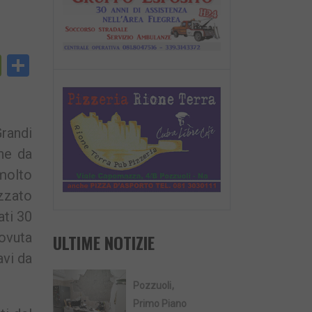
py
PrintFriendly
Condividi
nk
Grandi
che da
 molto
izzato
ati 30
dovuta
ULTIME NOTIZIE
avi da
Pozzuoli
Primo Piano