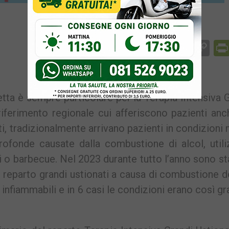
Facebook
Messenger
WhatsApp
Telegram
X
Email
Co
Li
tta è sempre particolare per la Terapia Intensiva 
i riferimento regionale cui afferiscono pazienti an
tti, tradizionalmente arrivano pazienti in condizioni
rofonde causate dalla combustione di alcol, util
o barbecue. Nel 2023 durante tutto l’anno sono st
dal reparto grandi ustionati a causa di combustione 
infiammabili e in 6 casi le condizioni erano così gr