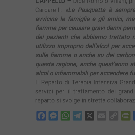
L’APPELLO –
Dice Romolo Villani, pri
Cardarelli:
«La Pasquetta è sempre
avvicina le famiglie e gli amici, ma
fiamme per causare gravi danni perma
dei pazienti che abbiamo trattato n
utilizzo improprio dell’alcol per ac
sulle fiamme o anche su dei carbon
questa ragione, anche quest’anno a
alcol o infiammabili per accendere fu
Il Reparto di Terapia Intensiva Grand
servizi per il trattamento dei grandi
reparto si svolge in stretta collaboraz
Facebook
Messenger
WhatsApp
Telegram
X
Email
Cop
P
Lin