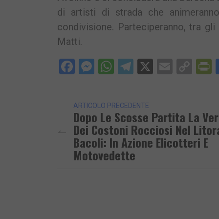
di artisti di strada che animerann
condivisione. Parteciperanno, tra gli 
Matti.
Facebook
Messenger
WhatsApp
Telegram
X
Email
Cop
P
Lin
ARTICOLO PRECEDENTE
Dopo Le Scosse Partita La Ver
Dei Costoni Rocciosi Nel Litor
Bacoli: In Azione Elicotteri E
Motovedette