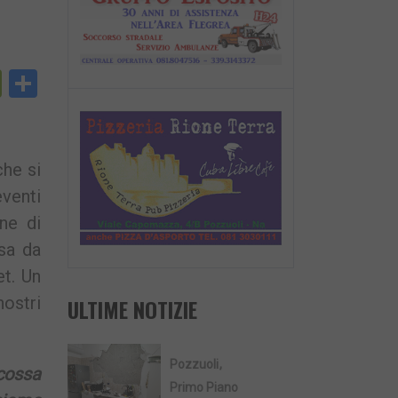
py
PrintFriendly
Condividi
nk
che si
eventi
ne di
ssa da
t. Un
nostri
ULTIME NOTIZIE
Pozzuoli
cossa
Primo Piano