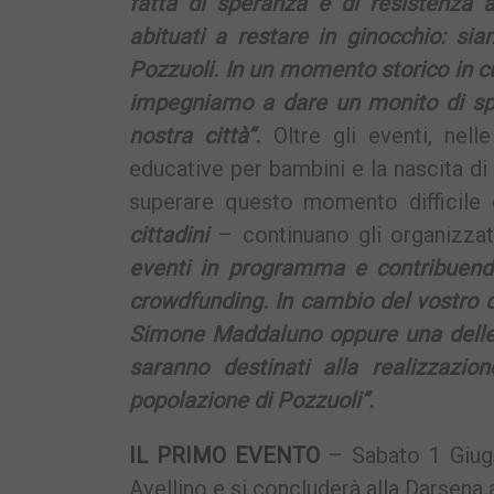
fatta di speranza e di resistenza 
abituati a restare in ginocchio: si
Pozzuoli. In un momento storico in cu
impegniamo a dare un monito di spe
nostra città”.
Oltre gli eventi, nel
educative per bambini e la nascita di 
superare questo momento difficile
cittadini
– continuano gli organizza
eventi in programma e contribuendo
crowdfunding. In cambio del vostro co
Simone Maddaluno oppure una delle il
saranno destinati alla realizzazio
popolazione di Pozzuoli”.
IL PRIMO EVENTO
– Sabato 1 Giugno 
Avellino e si concluderà alla Darsena 