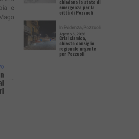
chiedono lo stato di
emergenza per la
oia e
città di Pozzuoli
l Mago
In Evidenza
Pozzuoli
Agosto 6, 2026
Crisi sismica,
chiesto consiglio
regionale urgente
per Pozzuoli
VO
In
ai
ri