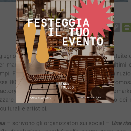
Facebook
Messenger
WhatsApp
Telegram
X
Email
Co
Li
iugno una serie di eventi e performance gratuite 
er mantenere viva la città, in seguito agli ultimi 
ampi Flegrei e portato ad una drastica diminuzio
cossa 80078”, questo il nome dell’iniziativa promo
 Factory, Fuco Fucina Contemporanea e Astromarke
zzare la paura e alleggerire lo stato d’animo dei 
ulturali e artistici.
sa
– scrivono gli organizzatori sui social –
Una ris