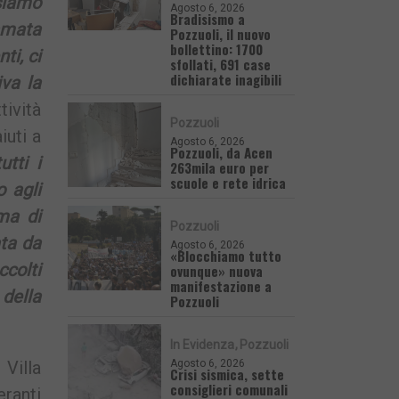
siamo
Agosto 6, 2026
Bradisismo a
amata
Pozzuoli, il nuovo
bollettino: 1700
ti, ci
sfollati, 691 case
dichiarate inagibili
va la
ività
Pozzuoli
iuti a
Agosto 6, 2026
Pozzuoli, da Acen
utti i
263mila euro per
scuole e rete idrica
 agli
ma di
Pozzuoli
ata da
Agosto 6, 2026
«Blocchiamo tutto
ccolti
ovunque» nuova
manifestazione a
della
Pozzuoli
In Evidenza
Pozzuoli
Agosto 6, 2026
 Villa
Crisi sismica, sette
consiglieri comunali
eranti