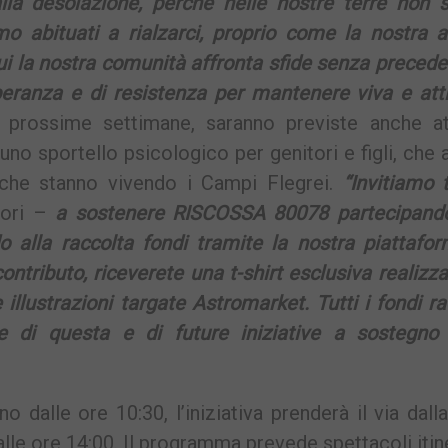
alla desolazione, perché nelle nostre terre non 
amo abituati a rialzarci, proprio come la nostra 
i la nostra comunità affronta sfide senza preceden
ranza e di resistenza per mantenere viva e atti
le prossime settimane, saranno previste anche att
uno sportello psicologico per genitori e figli, che a
 che stanno vivendo i Campi Flegrei.
“Invitiamo t
tori –
a sostenere RISCOSSA 80078 partecipando
 alla raccolta fondi tramite la nostra piattafor
ntributo, riceverete una t-shirt esclusiva realizz
lustrazioni targate Astromarket. Tutti i fondi ra
ne di questa e di future iniziative a sostegno 
dalle ore 10:30, l’iniziativa prenderà il via dalla
alle ore 14:00. Il programma prevede spettacoli itin