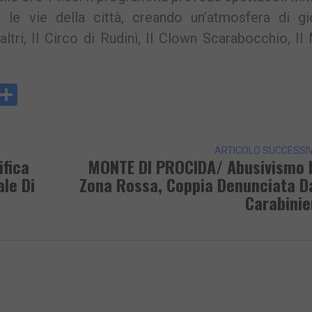
o le vie della città, creando un’atmosfera di gi
altri, Il Circo di Rudinì, Il Clown Scarabocchio, I
y
rintFriendly
Condividi
k
ARTICOLO SUCCESSI
ifica
MONTE DI PROCIDA/ Abusivismo 
ale Di
Zona Rossa, Coppia Denunciata D
Carabinie