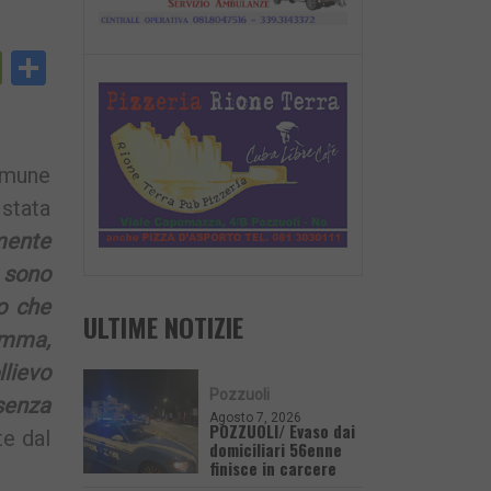
py
PrintFriendly
Condividi
nk
omune
 stata
mente
i sono
o che
ULTIME NOTIZIE
omma,
llievo
Pozzuoli
senza
Agosto 7, 2026
POZZUOLI/ Evaso dai
te dal
domiciliari 56enne
finisce in carcere