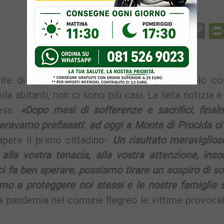
Facebook
Messenger
WhatsApp
Telegram
X
Email
Co
Li
te di Procida è Covid free. Nel più piccolo c
la abitanti, non ci sono più casi. La lieta notizia è
iese.
«Dopo mesi di sofferenze e sacrifici, final
 eravamo prefissati: ad oggi a Monte di Procida c
apere il primo cittadino-
Un risultato meraviglios
 alla vostra tenacia, alla vostra attenzione, ins
ci fa ben sperare, possiamo tirare un sospiro di so
amo a proteggere noi stessi e le nostre famiglie 
a pandemia nel comune flegreo le vittime provoca