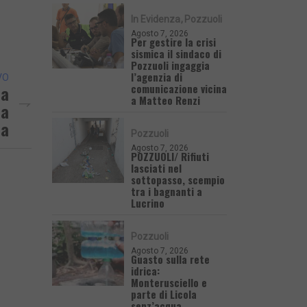
In Evidenza
Pozzuoli
Agosto 7, 2026
Per gestire la crisi
sismica il sindaco di
Pozzuoli ingaggia
l’agenzia di
VO
comunicazione vicina
La
a Matteo Renzi
la
ia
Pozzuoli
Agosto 7, 2026
POZZUOLI/ Rifiuti
lasciati nel
sottopasso, scempio
tra i bagnanti a
Lucrino
Pozzuoli
Agosto 7, 2026
Guasto sulla rete
idrica:
Monterusciello e
parte di Licola
senz’acqua