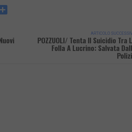
y
rintFriendly
Condividi
k
ARTICOLO SUCCESSI
 Nuovi
POZZUOLI/ Tenta Il Suicidio Tra 
Folla A Lucrino: Salvata Dal
Poliz