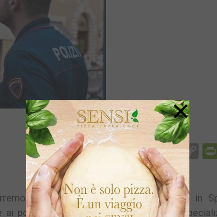
×
Facebook
Messenger
WhatsApp
Telegram
X
Email
Co
Li
rremolinos, cittadina della Costa del Sol, in S
e ai polsi la Udyco Central, articolazione special