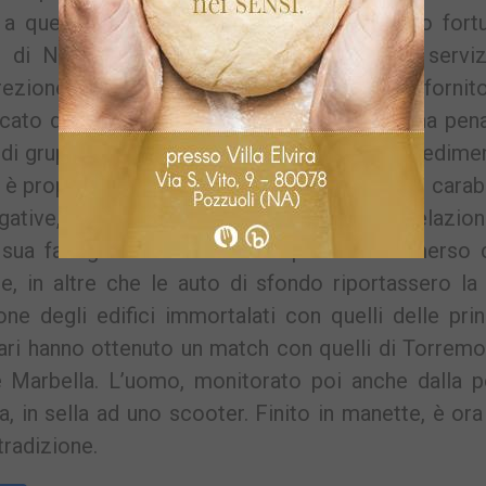
i a quel 47enne napoletano non per un caso fortu
o di Napoli, attraverso la mediazione del serviz
ezione centrale di Polizia Criminale, hanno fornit
ercato dal 3 novembre 2022, sul suo capo una pena
 di gruppo. Dal gennaio di quest’anno il provvedime
è proprio all’estero che è stato individuato. I carabi
estigative, hanno monitorato il suo schema relazio
lla sua famiglia. Da alcune foto postate è emerso 
e, in altre che le auto di sfondo riportassero la
e degli edifici immortalati con quelli delle prin
itari hanno ottenuto un match con quelli di Torremo
 Marbella. L’uomo, monitorato poi anche dalla po
a, in sella ad uno scooter. Finito in manette, è ora
tradizione.