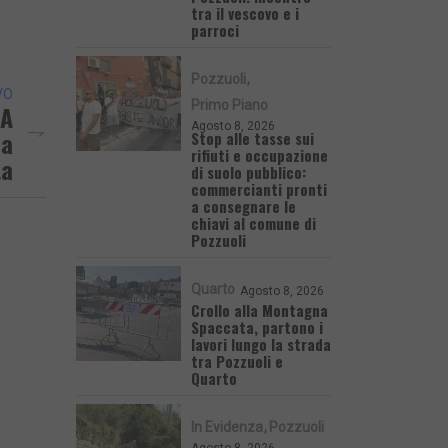
tra il vescovo e i
parroci
Pozzuoli
VO
Primo Piano
 A
Agosto 8, 2026
La
Stop alle tasse sui
rifiuti e occupazione
ta
di suolo pubblico:
commercianti pronti
a consegnare le
chiavi al comune di
Pozzuoli
Quarto
Agosto 8, 2026
Crollo alla Montagna
Spaccata, partono i
lavori lungo la strada
tra Pozzuoli e
Quarto
In Evidenza
Pozzuoli
Agosto 8, 2026