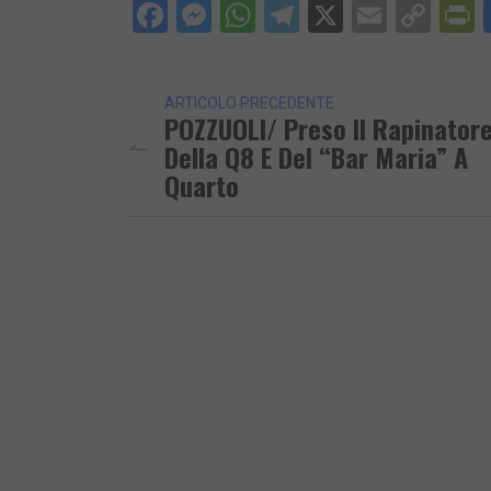
Facebook
Messenger
WhatsApp
Telegram
X
Email
Cop
P
Lin
ARTICOLO PRECEDENTE
POZZUOLI/ Preso Il Rapinator
Della Q8 E Del “Bar Maria” A
Quarto