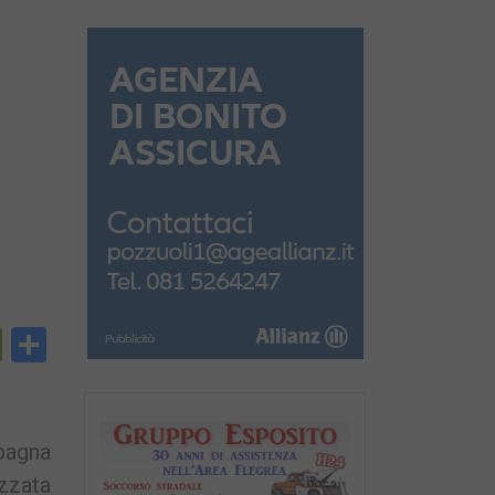
py
PrintFriendly
Condividi
nk
pagna
izzata