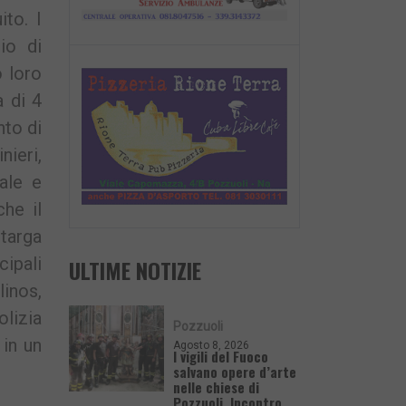
ito. I
io di
o loro
 di 4
nto di
nieri,
nale e
che il
 targa
cipali
ULTIME NOTIZIE
linos,
lizia
Pozzuoli
 in un
Agosto 8, 2026
I vigili del Fuoco
salvano opere d’arte
nelle chiese di
Pozzuoli. Incontro