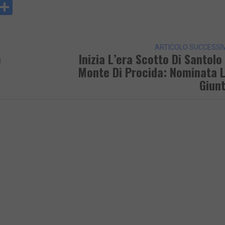
y
rintFriendly
Condividi
k
ARTICOLO SUCCESSI
e
Inizia L’era Scotto Di Santolo
Monte Di Procida: Nominata 
Giun