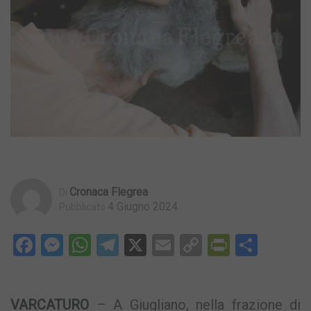
Cronaca Flegrea
Di
4 Giugno 2024
Pubblicato
Facebook
Messenger
WhatsApp
Telegram
X
Email
Copy
PrintFri
Condi
Link
VARCATURO
– A Giugliano, nella frazione di