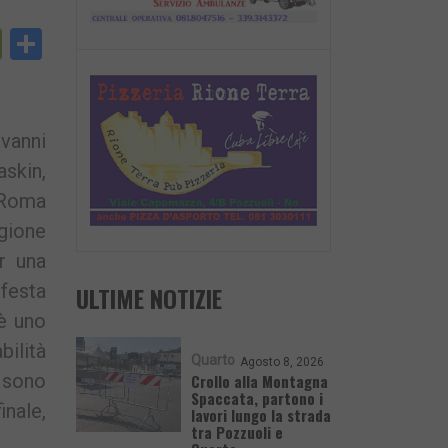
py
PrintFriendly
Condividi
nk
vanni
skin,
 Roma
egione
r una
 festa
ULTIME NOTIZIE
 è uno
ilità
Quarto
Agosto 8, 2026
i sono
Crollo alla Montagna
Spaccata, partono i
nale,
lavori lungo la strada
tra Pozzuoli e