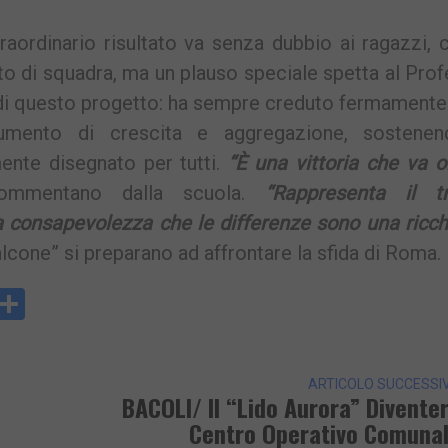
raordinario risultato va senza dubbio ai ragazzi, 
to di squadra, ma un plauso speciale spetta al Pro
ma di questo progetto: ha sempre creduto fermamente
rumento di crescita e aggregazione, sostene
ente disegnato per tutti.
“È una vittoria che va ol
mmentano dalla scuola.
“Rappresenta il tr
lla consapevolezza che le differenze sono una ricc
alcone” si preparano ad affrontare la sfida di Roma.
y
rintFriendly
Condividi
k
ARTICOLO SUCCESSI
BACOLI/ Il “Lido Aurora” Divente
Centro Operativo Comuna