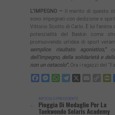
L’IMPEGNO –
Il merito di questo st
sono impegnati con dedizione e spiri
Vittorio Scotto di Carlo. È lui l’ani
potenzialità del Baskin come st
promuovendo un’idea di sport veram
semplice risultato agonistico,”
co
dell’impegno, della solidarietà e de
non un ostacolo”.
Ora i ragazzi del “F
Facebook
Messenger
WhatsApp
Telegram
X
Email
Cop
P
Lin
ARTICOLO PRECEDENTE
Pioggia Di Medaglie Per La
Taekwondo Solaris Academy