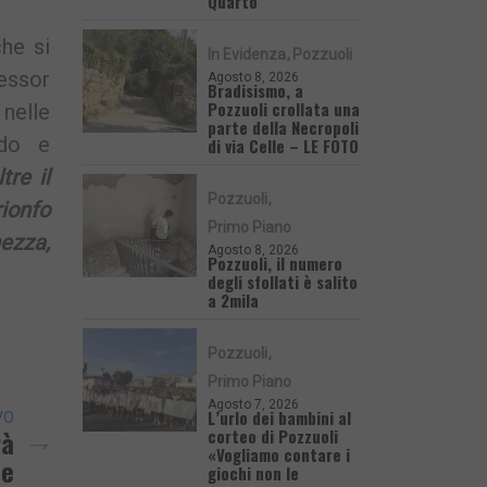
Quarto
che si
In Evidenza
Pozzuoli
fessor
Agosto 8, 2026
Bradisismo, a
Pozzuoli crollata una
 nelle
parte della Necropoli
ndo e
di via Celle – LE FOTO
tre il
Pozzuoli
ionfo
Primo Piano
hezza,
Agosto 8, 2026
Pozzuoli, il numero
degli sfollati è salito
a 2mila
Pozzuoli
Primo Piano
Agosto 7, 2026
L’urlo dei bambini al
VO
rà
corteo di Pozzuoli
«Vogliamo contare i
le
giochi non le