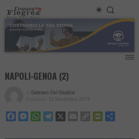
NAPOLI-GENOA (2)
Gennaro Del Giudice
Di
10 Novembre 2019
Pubblicato
Facebook
Messenger
WhatsApp
Telegram
X
Email
Copy
PrintFri
Condi
Link