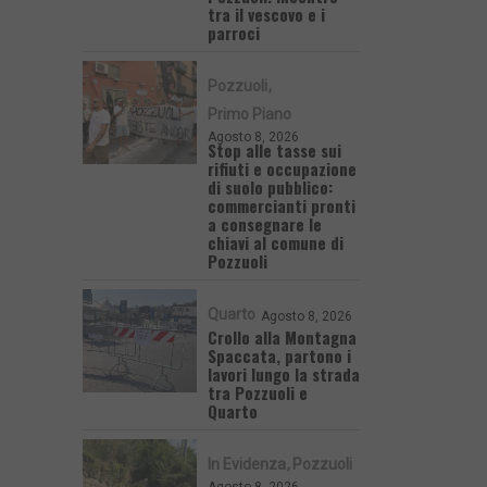
tra il vescovo e i
parroci
Pozzuoli
Primo Piano
Agosto 8, 2026
Stop alle tasse sui
rifiuti e occupazione
di suolo pubblico:
commercianti pronti
a consegnare le
chiavi al comune di
Pozzuoli
Quarto
Agosto 8, 2026
Crollo alla Montagna
Spaccata, partono i
lavori lungo la strada
tra Pozzuoli e
Quarto
In Evidenza
Pozzuoli
Agosto 8, 2026