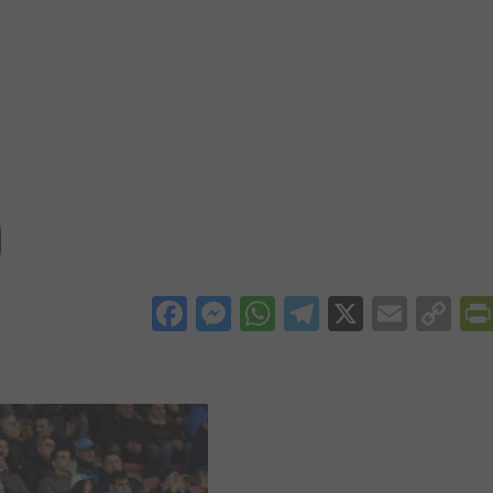
)
Facebook
Messenger
WhatsApp
Telegram
X
Email
Co
Li