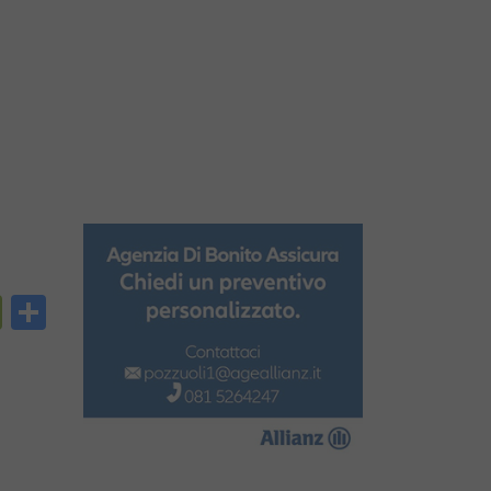
py
PrintFriendly
Condividi
nk