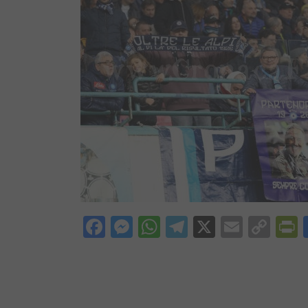
Facebook
Messenger
WhatsApp
Telegram
X
Email
Cop
P
Lin