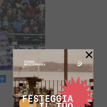
×
y
rintFriendly
Condividi
k