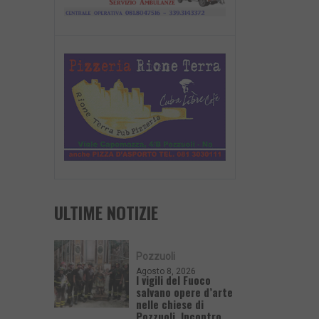
ULTIME NOTIZIE
Pozzuoli
Agosto 8, 2026
I vigili del Fuoco
salvano opere d’arte
nelle chiese di
Pozzuoli. Incontro