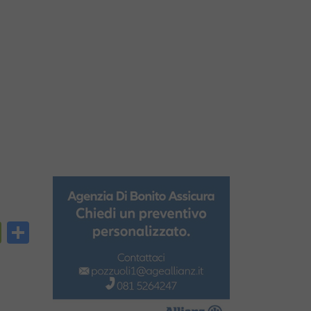
py
PrintFriendly
Condividi
nk