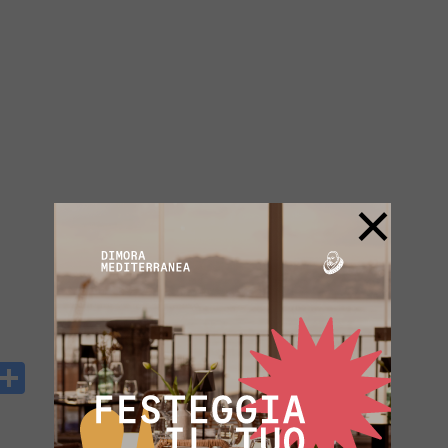
×
y
rintFriendly
Condividi
k