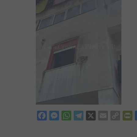
Facebook
Messenger
WhatsApp
Telegram
X
Email
Cop
P
Lin