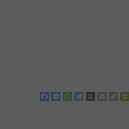
Facebook
Messenger
WhatsApp
Telegram
X
Email
Co
Li