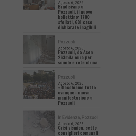
Agosto 6, 2026
Bradisismo a
Pozzuoli, il nuovo
bollettino: 1700
sfollati, 691 case
dichiarate inagibili
Pozzuoli
Agosto 6, 2026
Pozzuoli, da Acen
263mila euro per
scuole e rete idrica
Pozzuoli
Agosto 6, 2026
«Blocchiamo tutto
ovunque» nuova
manifestazione a
Pozzuoli
In Evidenza
Pozzuoli
Agosto 6, 2026
Crisi sismica, sette
consiglieri comunali