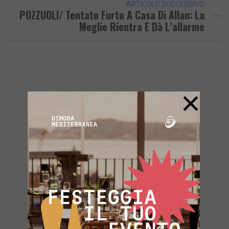
ARTICOLO SUCCESSIVO
POZZUOLI/ Tentato Furto A Casa Di Allan: La
Moglie Rientra E Dà L’allarme
×