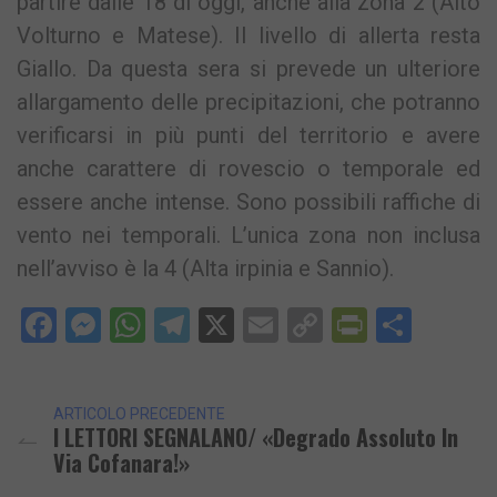
partire dalle 18 di oggi, anche alla zona 2 (Alto
Volturno e Matese). Il livello di allerta resta
Giallo. Da questa sera si prevede un ulteriore
allargamento delle precipitazioni, che potranno
verificarsi in più punti del territorio e avere
anche carattere di rovescio o temporale ed
essere anche intense. Sono possibili raffiche di
vento nei temporali. L’unica zona non inclusa
nell’avviso è la 4 (Alta irpinia e Sannio).
Facebook
Messenger
WhatsApp
Telegram
X
Email
Copy
PrintFri
Condi
Link
ARTICOLO PRECEDENTE
I LETTORI SEGNALANO/ «Degrado Assoluto In
Via Cofanara!»