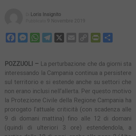
Loris Insignito
Di
9 Novembre 2019
Pubblicato
Facebook
Messenger
WhatsApp
Telegram
X
Email
Copy
PrintFri
Condi
Link
POZZUOLI –
La perturbazione che da giorni sta
interessando la Campania continua a persistere
sul territorio e si estende anche su settori che
non erano inclusi nell’allerta. Per questo motivo
la Protezione Civile della Regione Campania ha
prorogato l’attuale criticità (con scadenza alle
9 di domani mattina) fino alle 12 di domani
(quindi di ulteriori 3 ore) estendendola, a