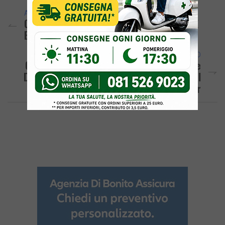
ARTICOLO PRECEDENTE
Continua Il Gelo Tra I Sindaci Di Pozzuoli E
Bacoli, Josi Fa Suo Anche Il Giro D’Italia
ARTICOLO SUCCESSIVO
QUARTO/ Sgomberato Alloggio Ex Custode
Di Scuola Materna: Gli Abusivi Impedivano I
Finanziamenti Pnnr