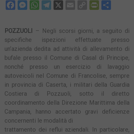
Facebook
Messenger
WhatsApp
Telegram
X
Email
Copy
PrintFri
Condi
Link
POZZUOLI
– Negli scorsi giorni, a seguito di
specifiche ispezioni effettuate presso
un’azienda dedita ad attività di allevamento di
bufale presso il Comune di Casal di Principe,
nonché presso un esercizio di lavaggio
autoveicoli nel Comune di Francolise, sempre
in provincia di Caserta, i militari della Guardia
Costiera di Pozzuoli, sotto il diretto
coordinamento della Direzione Marittima della
Campania, hanno accertato gravi deficienze
concernenti le modalità di
trattamento dei reflui aziendali. In particolare,