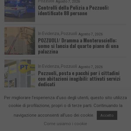
Pozzuoli
Agosto 7, 2026
Controlli della Polizia a Pozzuoli:
identificate 88 persone
In Evidenza
Pozzuoli
Agosto 7, 2026
POZZUOLI/ Dramma a Monterusciello:
uomo si lancia dal quarto piano di una
palazzina
In Evidenza
Pozzuoli
Agosto 7, 2026
Pozzuoli, posta e pacchi per i cittadini
con abitazioni inagibili: attivati servizi
dedicati
Per migliorare l'esperienza d'uso degli utenti, questo sito utilizza
cookie di profilazione, propri o di terze parti. Continuando la
navigazione acconsenti all'uso dei cookie.
Accetto
CronacaFlegrea testata giornalistica - aut. Tribunale di Napoli n. 34 del
Come usiamo i cookie
23/05/2012.
Info e Contatti