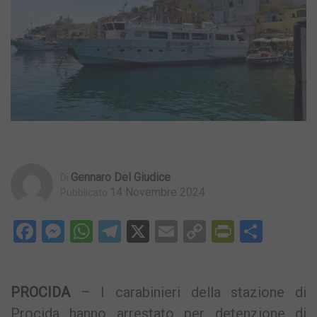
Gennaro Del Giudice
Di
14 Novembre 2024
Pubblicato
Facebook
Messenger
WhatsApp
Telegram
X
Email
Copy
PrintFri
Condi
Link
PROCIDA
– I carabinieri della stazione di
Procida hanno arrestato per detenzione di