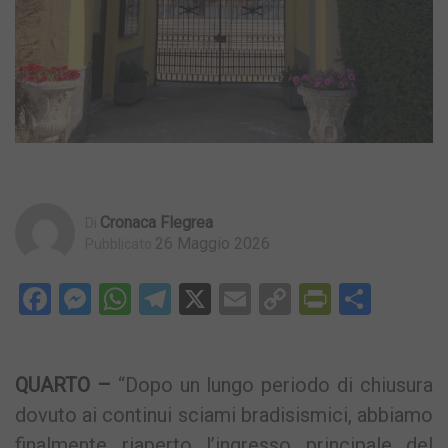
Cronaca Flegrea
Di
26 Maggio 2026
Pubblicato
Facebook
Messenger
WhatsApp
Telegram
X
Email
Copy
PrintFri
Condi
Link
QUARTO –
“Dopo un lungo periodo di chiusura
dovuto ai continui sciami bradisismici, abbiamo
finalmente riaperto l’ingresso principale del