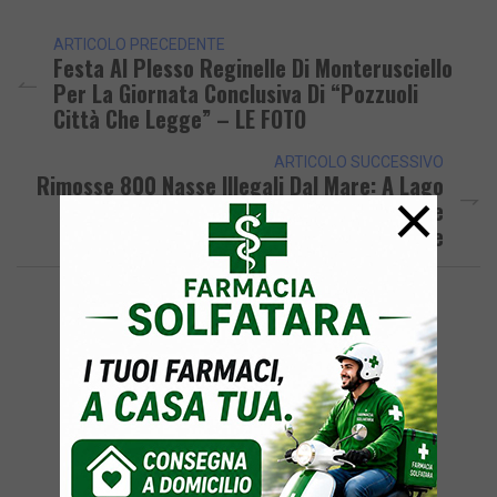
ARTICOLO PRECEDENTE
Festa Al Plesso Reginelle Di Monterusciello
Per La Giornata Conclusiva Di “Pozzuoli
Città Che Legge” – LE FOTO
ARTICOLO SUCCESSIVO
Rimosse 800 Nasse Illegali Dal Mare: A Lago
×
Patria Primo Action Day A Tutela Delle
Tartarughe Marine