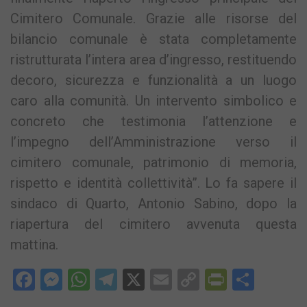
Cimitero Comunale. Grazie alle risorse del
bilancio comunale è stata completamente
ristrutturata l’intera area d’ingresso, restituendo
decoro, sicurezza e funzionalità a un luogo
caro alla comunità. Un intervento simbolico e
concreto che testimonia l’attenzione e
l’impegno dell’Amministrazione verso il
cimitero comunale, patrimonio di memoria,
rispetto e identità collettività”. Lo fa sapere il
sindaco di Quarto, Antonio Sabino, dopo la
riapertura del cimitero avvenuta questa
mattina.
Facebook
Messenger
WhatsApp
Telegram
X
Email
Copy
PrintFri
Condi
Link