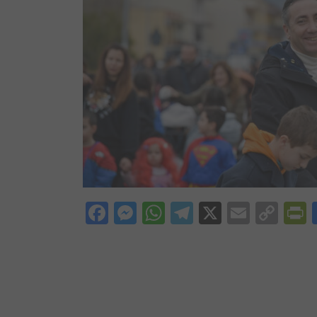
Facebook
Messenger
WhatsApp
Telegram
X
Email
Cop
P
Lin