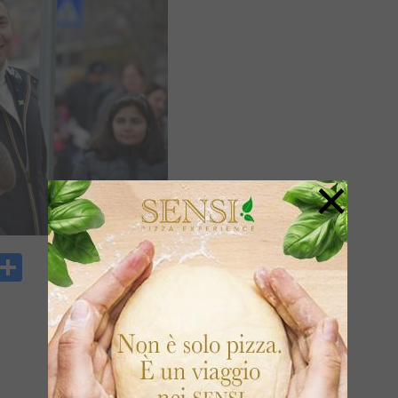
×
y
rintFriendly
Condividi
k