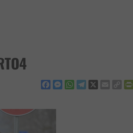
RTO4
Facebook
Messenger
WhatsApp
Telegram
X
Email
Co
Li