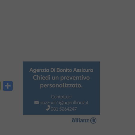
py
PrintFriendly
Condividi
nk