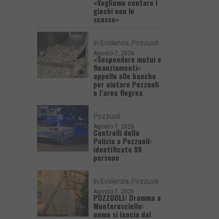
«Vogliamo contare i
giochi non le
scosse»
In Evidenza
Pozzuoli
Agosto 7, 2026
«Sospendere mutui e
finanziamenti»
appello alle banche
per aiutare Pozzuoli
e l’area flegrea
Pozzuoli
Agosto 7, 2026
Controlli della
Polizia a Pozzuoli:
identificate 88
persone
In Evidenza
Pozzuoli
Agosto 7, 2026
POZZUOLI/ Dramma a
Monterusciello:
uomo si lancia dal