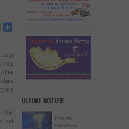
py
PrintFriendly
Condividi
nk
 Luigi
imini,
 oltre
tolare
egoria
ULTIME NOTIZIE
e che
Pozzuoli
le del
Primo Piano