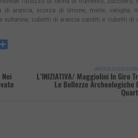
evede l’utilizzo di farina di frumento, zucchero, 
za di arancia, scorza di limone, miele, vaniglia, 
a sultanina, cubetti di arancia canditi e cubetti di
y
rintFriendly
Condividi
k
ARTICOLO SUCCESSI
 Nei
L’INIZIATIVA/ Maggiolini In Giro T
ovate
Le Bellezze Archeologiche 
Quar