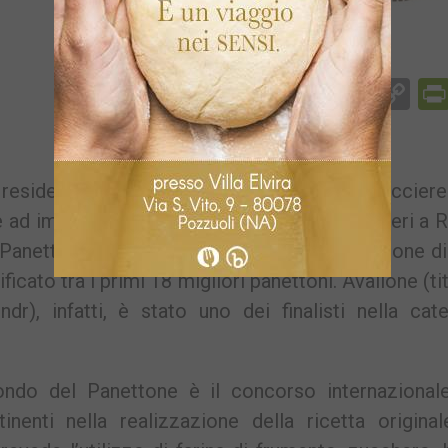
Facebook
Messenger
WhatsApp
Telegram
X
Email
Co
Li
residente a Quarto dagli anni Ottanta, il pasticciere
e ad imporsi sulla scena dolciaria mondiale. Ieri a R
 Panettone, è stato premiato dopo una selezione di
ificato tra i primi 18 migliori panettoni. Avallone (ti
ndr), infatti, è stato uno dei finalisti nella cat
o del Panettone è il concorso internazional
inenti nella realizzazione della ricetta origina