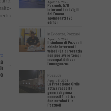
burro,
Agosto 6, 2026
Pozzuoli, 576
malto-
interventi dei Vigili
del Fuoco:
 cedro
sgomberati 125
edifici
In Evidenza
Pozzuoli
Agosto 5, 2026
Il sindaco di Pozzuoli
chiede interventi
veloci «La burocrazia
non può avere tempi
VO
incompatibili con
ra
l’emergenza»
Di
to
Pozzuoli
Agosto 5, 2026
La Protezione Civile
attiva raccolta
generi di prima
necessità, attive
due autobotti a
Pozzuoli