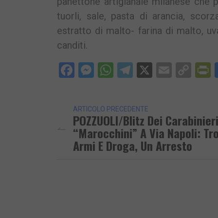
panettone artigianale milanese che pr
tuorli, sale, pasta di arancia, scor
estratto di malto- farina di malto, uv
canditi.
Facebook
Messenger
WhatsApp
Telegram
X
Email
Cop
P
Lin
ARTICOLO PRECEDENTE
POZZUOLI/Blitz Dei Carabinieri
“Marocchini” A Via Napoli: Tr
Armi E Droga, Un Arresto