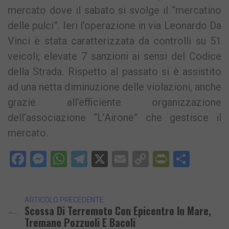
mercato dove il sabato si svolge il “mercatino
delle pulci”. Ieri l’operazione in via Leonardo Da
Vinci è stata caratterizzata da controlli su 51
veicoli; elevate 7 sanzioni ai sensi del Codice
della Strada. Rispetto al passato si è assistito
ad una netta diminuzione delle violazioni, anche
grazie all’efficiente organizzazione
dell’associazione “L’Airone” che gestisce il
mercato.
Facebook
Messenger
WhatsApp
Telegram
X
Email
Copy
PrintFri
Condi
Link
ARTICOLO PRECEDENTE
Scossa Di Terremoto Con Epicentro In Mare,
Tremano Pozzuoli E Bacoli