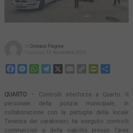
Cronaca Flegrea
Di
13 Novembre 2022
Pubblicato
Facebook
Messenger
WhatsApp
Telegram
X
Email
Copy
PrintFri
Condi
Link
QUARTO
– Controlli interforze a Quarto. Il
personale della polizia municipale, in
collaborazione con la pattuglia della locale
Tenenza dei carabinieri, ha eseguito controlli
commerciali e della viabilità presso l’area