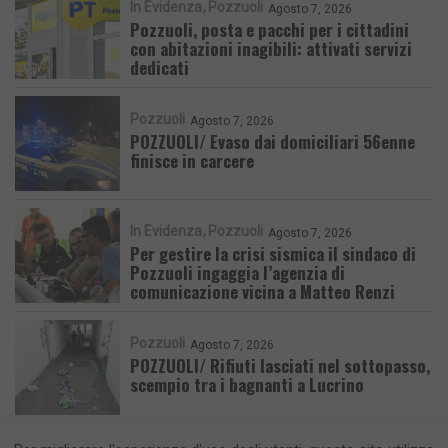
In Evidenza
Pozzuoli
Agosto 7, 2026
Pozzuoli, posta e pacchi per i cittadini
con abitazioni inagibili: attivati servizi
dedicati
Pozzuoli
Agosto 7, 2026
POZZUOLI/ Evaso dai domiciliari 56enne
finisce in carcere
In Evidenza
Pozzuoli
Agosto 7, 2026
Per gestire la crisi sismica il sindaco di
Pozzuoli ingaggia l’agenzia di
comunicazione vicina a Matteo Renzi
Pozzuoli
Agosto 7, 2026
POZZUOLI/ Rifiuti lasciati nel sottopasso,
scempio tra i bagnanti a Lucrino