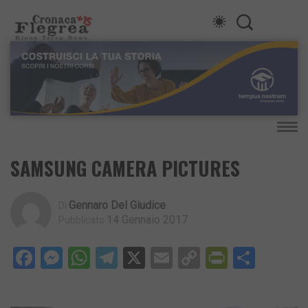
SAMSUNG CAMERA PICTURES
Gennaro Del Giudice
Di
14 Gennaio 2017
Pubblicato
Facebook
Messenger
WhatsApp
Telegram
X
Email
Copy
PrintFri
Condi
Link