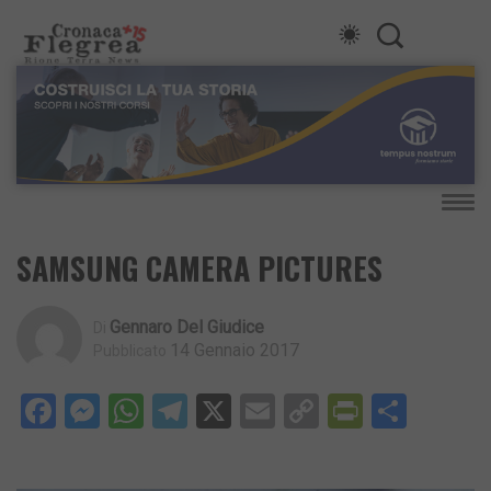
SAMSUNG CAMERA PICTURES
Gennaro Del Giudice
Di
14 Gennaio 2017
Pubblicato
Facebook
Messenger
WhatsApp
Telegram
X
Email
Copy
PrintFri
Condi
Link