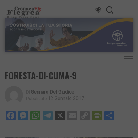
FORESTA-DI-CUMA-9
Gennaro Del Giudice
Di
12 Gennaio 2017
Pubblicato
Facebook
Messenger
WhatsApp
Telegram
X
Email
Copy
PrintFri
Condi
Link