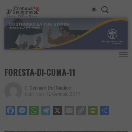
FORESTA-DI-CUMA-11
Gennaro Del Giudice
Di
12 Gennaio 2017
Pubblicato
Facebook
Messenger
WhatsApp
Telegram
X
Email
Copy
PrintFri
Condi
Link