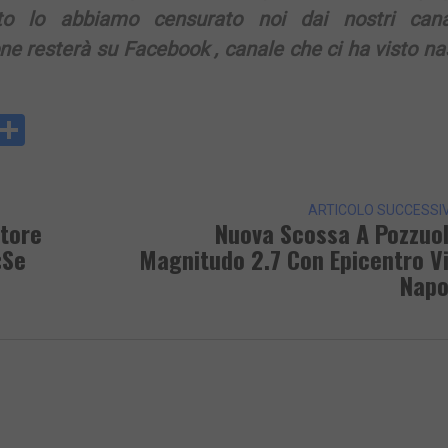
to lo abbiamo censurato noi dai nostri cana
e resterà su Facebook , canale che ci ha visto n
y
rintFriendly
Condividi
k
ARTICOLO SUCCESSI
ttore
Nuova Scossa A Pozzuol
«Se
Magnitudo 2.7 Con Epicentro V
Napo