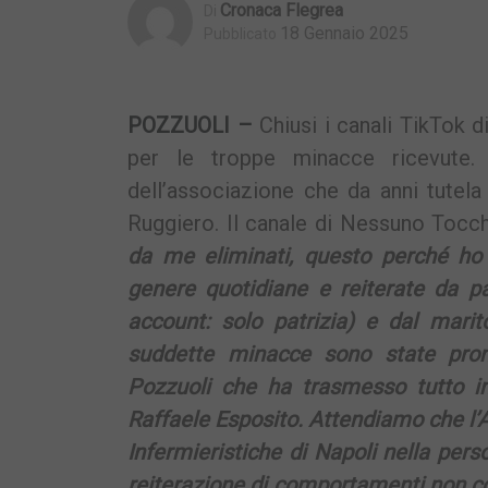
Cronaca Flegrea
Di
18 Gennaio 2025
Pubblicato
POZZUOLI –
Chiusi i canali TikTok 
per le troppe minacce ricevute.
dell’associazione che da anni tutela 
Ruggiero. Il canale di Nessuno Tocch
da me eliminati, questo perché ho 
genere quotidiane e reiterate da pa
account: solo patrizia) e dal mar
suddette minacce sono state pron
Pozzuoli che ha trasmesso tutto in
Raffaele Esposito. Attendiamo che l’A
Infermieristiche di Napoli nella per
reiterazione di comportamenti non co