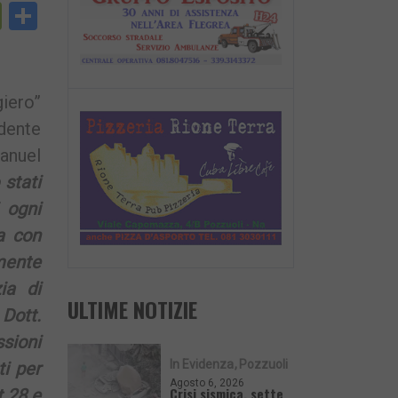
py
PrintFriendly
Condividi
nk
giero”
dente
Manuel
 stati
 ogni
a con
mente
ia di
ULTIME NOTIZIE
Dott.
ssioni
In Evidenza
Pozzuoli
ti per
Agosto 6, 2026
Crisi sismica, sette
t.28 e