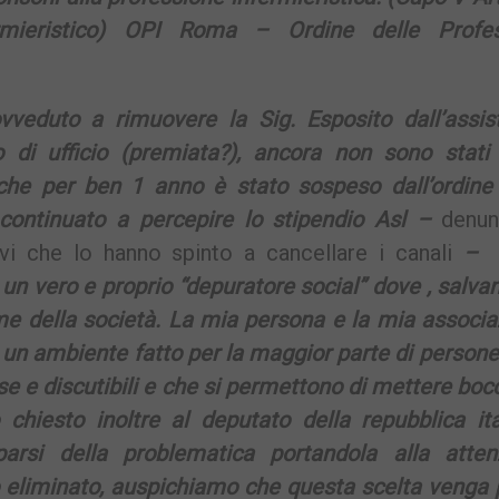
rmieristico) OPI Roma – Ordine delle Profes
vveduto a rimuovere la Sig. Esposito dall’assis
 di ufficio (premiata?), ancora non sono stati 
che per ben 1 anno è stato sospeso dall’ordine 
continuato a percepire lo stipendio Asl –
denunc
i che lo hanno spinto a cancellare i canali
– 
n vero e proprio “depuratore social” dove , salva
uame della società. La mia persona e la mia associ
un ambiente fatto per la maggior parte di persone 
e e discutibili e che si permettono di mettere boc
chiesto inoltre al deputato della repubblica ita
parsi della problematica portandola alla atten
o eliminato, auspichiamo che questa scelta venga