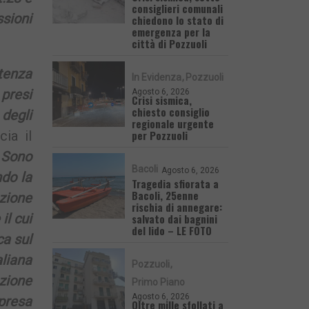
consiglieri comunali
sioni
chiedono lo stato di
emergenza per la
città di Pozzuoli
tenza
In Evidenza
Pozzuoli
presi
Agosto 6, 2026
Crisi sismica,
chiesto consiglio
degli
regionale urgente
per Pozzuoli
ia il
Sono
Bacoli
Agosto 6, 2026
ndo la
Tragedia sfiorata a
Bacoli, 25enne
azione
rischia di annegare:
il cui
salvato dai bagnini
del lido – LE FOTO
ca sul
liana
Pozzuoli
zione
Primo Piano
Agosto 6, 2026
 presa
Oltre mille sfollati a