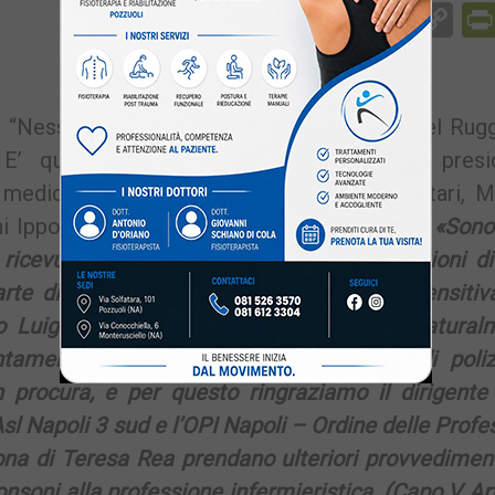
Facebook
Messenger
WhatsApp
Telegram
X
Email
Co
Li
di “Nessuno tocchi Ippocrate” e “Dott. Manuel Rug
 E’ questo il motivo che ha spinto il presi
medici, infermieri e tutti gli operatori sanitari, 
i Ippocrate contava oltre 36.000 followers.
«Sono
ricevuto minacce di percosse e diffamazioni di
rte di Patrizia Esposito (la cartomante sensitiv
ito Luigi Amoruso. –
spiega Ruggiero
– Natural
tamente denunciate al commissariato di poliz
 procura, e per questo ringraziamo il dirigente 
sl Napoli 3 sud e l’OPI Napoli – Ordine delle Profe
sona di Teresa Rea prendano ulteriori provvedimen
nsoni alla professione infermieristica. (Capo V Ar