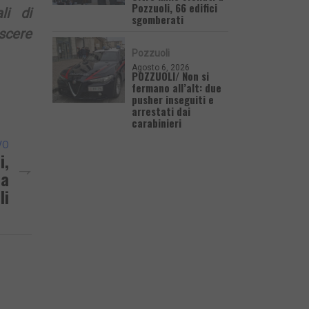
Pozzuoli, 66 edifici
li di
sgomberati
ascere
Pozzuoli
Agosto 6, 2026
POZZUOLI/ Non si
fermano all’alt: due
pusher inseguiti e
arrestati dai
carabinieri
VO
i,
ia
li