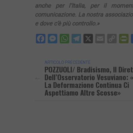
anche per l’Italia, per il momen
comunicazione. La nostra associazion
e dove c’è più controllo.»
Facebook
Messenger
WhatsApp
Telegram
X
Email
Cop
P
Lin
ARTICOLO PRECEDENTE
POZZUOLI/ Bradisismo, Il Dire
Dell’Osservatorio Vesuviano: 
La Deformazione Continua Ci
Aspettiamo Altre Scosse»