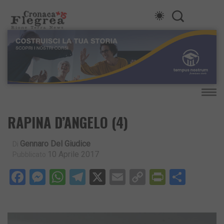
RAPINA D’ANGELO (4)
Gennaro Del Giudice
Di
10 Aprile 2017
Pubblicato
Facebook
Messenger
WhatsApp
Telegram
X
Email
Copy
PrintFri
Condi
Link