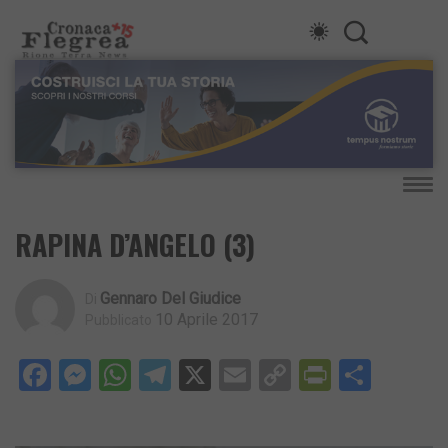
RAPINA D’ANGELO (3)
Gennaro Del Giudice
Di
10 Aprile 2017
Pubblicato
Facebook
Messenger
WhatsApp
Telegram
X
Email
Copy
PrintFri
Condi
Link