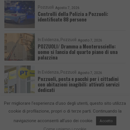
Pozzuoli
Agosto 7, 2026
Controlli della Polizia a Pozzuoli:
identificate 88 persone
In Evidenza
Pozzuoli
Agosto 7, 2026
POZZUOLI/ Dramma a Monterusciello:
uomo si lancia dal quarto piano di una
palazzina
In Evidenza
Pozzuoli
Agosto 7, 2026
Pozzuoli, posta e pacchi per i cittadini
con abitazioni inagibili: attivati servizi
dedicati
Per migliorare l'esperienza d'uso degli utenti, questo sito utilizza
cookie di profilazione, propri o di terze parti. Continuando la
navigazione acconsenti all'uso dei cookie.
Accetto
CronacaFlegrea testata giornalistica - aut. Tribunale di Napoli n. 34 del
23/05/2012.
Info e Contatti
Come usiamo i cookie