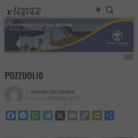
POZZUOLI0
Gennaro Del Giudice
Di
19 Marzo 2017
Pubblicato
Facebook
Messenger
WhatsApp
Telegram
X
Email
Copy
PrintFri
Condi
Link