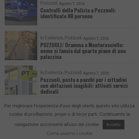
Pozzuoli
Agosto 7, 2026
Controlli della Polizia a Pozzuoli:
identificate 88 persone
In Evidenza
Pozzuoli
Agosto 7, 2026
POZZUOLI/ Dramma a Monterusciello:
uomo si lancia dal quarto piano di una
palazzina
In Evidenza
Pozzuoli
Agosto 7, 2026
Pozzuoli, posta e pacchi per i cittadini
con abitazioni inagibili: attivati servizi
dedicati
Per migliorare l'esperienza d'uso degli utenti, questo sito utilizza
cookie di profilazione, propri o di terze parti. Continuando la
navigazione acconsenti all'uso dei cookie.
Accetto
CronacaFlegrea testata giornalistica - aut. Tribunale di Napoli n. 34 del
23/05/2012.
Come usiamo i cookie
Info e Contatti