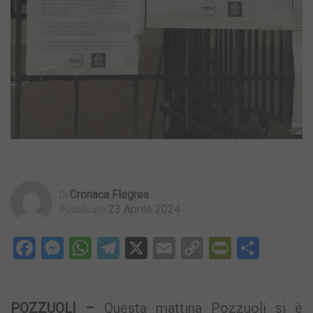
Cronaca Flegrea
Di
23 Aprile 2024
Pubblicato
Facebook
Messenger
WhatsApp
Telegram
X
Email
Copy
PrintFri
Condi
Link
POZZUOLI –
Questa mattina Pozzuoli si è