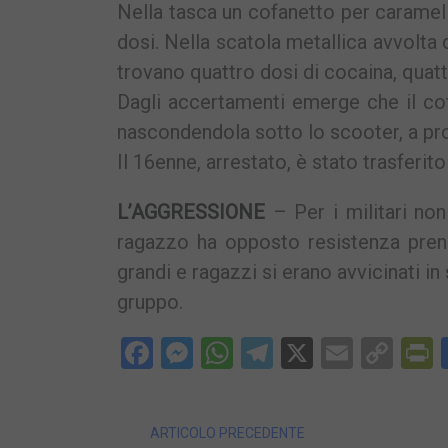
Nella tasca un cofanetto per caramel
dosi. Nella scatola metallica avvolta 
trovano quattro dosi di cocaina, quatt
Dagli accertamenti emerge che il cof
nascondendola sotto lo scooter, a pro
Il 16enne, arrestato, è stato trasferit
L’AGGRESSIONE
– Per i militari non 
ragazzo ha opposto resistenza prend
grandi e ragazzi si erano avvicinati in
gruppo.
Facebook
Messenger
WhatsApp
Telegram
X
Email
Cop
P
Lin
ARTICOLO PRECEDENTE