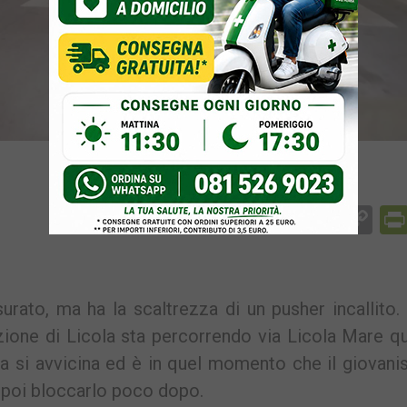
Facebook
Messenger
WhatsApp
Telegram
X
Email
Co
Li
urato, ma ha la scaltrezza di un pusher incallito
tazione di Licola sta percorrendo via Licola Mare 
la si avvicina ed è in quel momento che il giovan
r poi bloccarlo poco dopo.