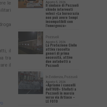
ere le
Agosto 5, 2026
Il sindaco di Pozzuoli
chiede interventi
litari
veloci «La burocrazia
non può avere tempi
incompatibili con
 droga
l’emergenza»
Pozzuoli
Agosto 5, 2026
La Protezione Civile
attiva raccolta
ti, il
generi di prima
necessità, attive
a tra
due autobotti a
are il
Pozzuoli
In Evidenza
Pozzuoli
Agosto 5, 2026
«Apriamo i cancelli
dell’HUB» Sfollati a
Pozzuoli in marcia
verso via Artiaco –
LE FOTO
VO