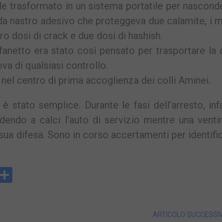
le trasformato in un sistema portatile per nascond
da nastro adesivo che proteggeva due calamite, i mi
ro dosi di crack e due dosi di hashish.
anetto era stato così pensato per trasportare la
va di qualsiasi controllo.
o nel centro di prima accoglienza dei colli Aminei.
è stato semplice. Durante le fasi dell’arresto, infat
endo a calci l’auto di servizio mentre una ventin
 sua difesa. Sono in corso accertamenti per identific
y
rintFriendly
Condividi
k
ARTICOLO SUCCESSI