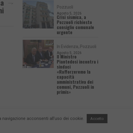
La
Pozzuoli
hi
Agosto 5, 2026
Crisi sismica, a
Pozzuoli richiesto
consiglio comunale
urgente
In Evidenza
Pozzuoli
Agosto 5, 2026
Il Ministro
Piantedosi incontra i
sindaci
«Rafforzeremo la
capacità
amministrativa dei
comuni, Pozzuoli in
primis»
 la navigazione acconsenti all'uso dei cookie.
Accetto
 e Contatti