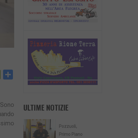
py
PrintFriendly
Condividi
nk
. Sono
ULTIME NOTIZIE
quando
issimo
Pozzuoli
Primo Piano