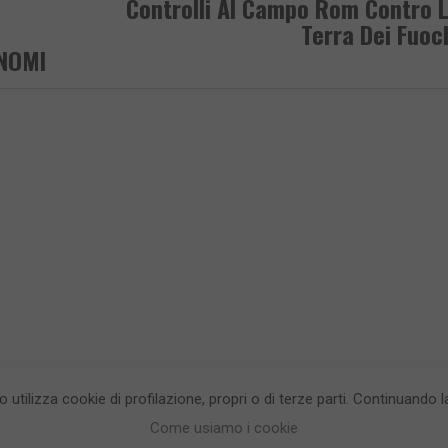
Controlli Al Campo Rom Contro 
Terra Dei Fuoc
 NOMI
to utilizza cookie di profilazione, propri o di terze parti. Continuando
egrea testata giornalistica - aut. Tribunale di Napoli n. 34 del 23/05/2012.
Info
Come usiamo i cookie