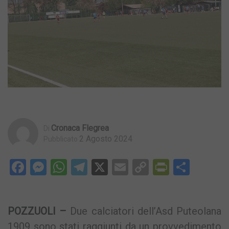
Cronaca Flegrea
Di
2 Agosto 2024
Pubblicato
Facebook
Messenger
WhatsApp
Telegram
X
Email
Copy
PrintFri
Condi
Link
POZZUOLI –
Due calciatori dell’Asd Puteolana
1909 sono stati raggiunti da un provvedimento