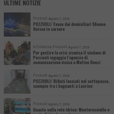
ULTIME NOTIZIE
Pozzuoli
Agosto 7, 2026
POZZUOLI/ Evaso dai domiciliari 56enne
finisce in carcere
In Evidenza
Pozzuoli
Agosto 7, 2026
Per gestire la crisi sismica il sindaco di
Pozzuoli ingaggia l’agenzia di
comunicazione vicina a Matteo Renzi
Pozzuoli
Agosto 7, 2026
POZZUOLI/ Rifiuti lasciati nel sottopasso,
scempio tra i bagnanti a Lucrino
Pozzuoli
Agosto 7, 2026
Guasto sulla rete idrica: Monterusciello e