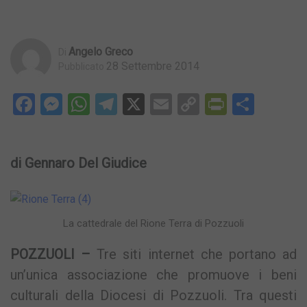
Angelo Greco
Di
28 Settembre 2014
Pubblicato
Facebook
Messenger
WhatsApp
Telegram
X
Email
Copy
PrintFri
Condi
Link
di Gennaro Del Giudice
La cattedrale del Rione Terra di Pozzuoli
POZZUOLI –
Tre siti internet che portano ad
un’unica associazione che promuove i beni
culturali della Diocesi di Pozzuoli. Tra questi