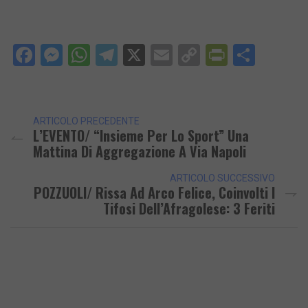
Facebook
Messenger
WhatsApp
Telegram
X
Email
Copy
PrintFri
Condi
Link
ARTICOLO PRECEDENTE
L’EVENTO/ “Insieme Per Lo Sport” Una
Mattina Di Aggregazione A Via Napoli
ARTICOLO SUCCESSIVO
POZZUOLI/ Rissa Ad Arco Felice, Coinvolti I
Tifosi Dell’Afragolese: 3 Feriti