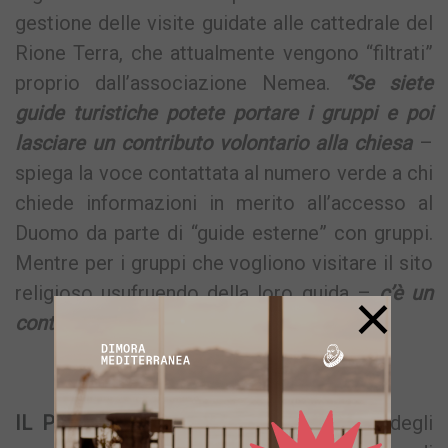
gestione delle visite guidate alle cattedrale del
Rione Terra, che attualmente vengono “filtrati”
proprio dall’associazione Nemea.
“Se siete
guide turistiche potete portare i gruppi e poi
lasciare un contributo volontario alla chiesa
–
spiega la voce contattata al numero verde a chi
chiede informazioni in merito all’accesso al
Duomo da parte di “guide esterne” con gruppi.
Mentre per i gruppi che vogliono visitare il sito
religioso usufruendo della loro guida –
c’è un
×
contributo volontario di 5 euro”
.
IL PROGETTO –
Il tema della gestione degli