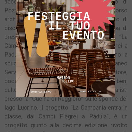
accessi, delle visite guidate al Duomo di
Pozzuoli e in futuro anche del percorso
archeologico sotterraneo è stato oggetto di
discussione durante la conferenza stampa di
presentazione del progetto didattico “La
Campania entra in classe, dai Campi Flegrei a
Padula” e “Il Turismo e la Cultura incontrano la
scuola flegrea” organizzato dalla Mediterraneo
Service alla presenza di operatori del settore,
docenti, dirigenti scolastici, l’assessore ai beni
culturali e turismo Franceo Fumo e giornalisti
presso la “Cucina di Ruggiero” sulle sponde del
lago Lucrino. Il progetto “La Campania entra in
classe, dai Campi Flegrei a Padula”, è un
progetto giunto alla decima edizione rivolto