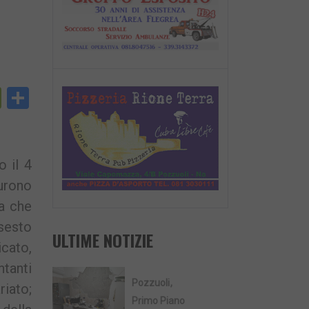
py
PrintFriendly
Condividi
nk
o il 4
urono
na che
 sesto
ULTIME NOTIZIE
icato,
ntanti
Pozzuoli
riato;
Primo Piano