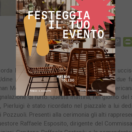
Facebook
Messenger
WhatsApp
Telegram
X
Email
Co
Li
corda Pierluigi Rotta, il poliziotto puteolano uccis
 Udine insieme al collega Matteo Denego. I due f
phan Meran, un pregiudicato di origine sudamerica
nalazione di furto. Questa mattina, nel giorno del
 Pierluigi è stato ricordato nel piazzale a lui ded
 Pozzuoli. Presenti alla cerimonia gli alti rapprese
equestore Raffaele Esposito, dirigente del Commissa