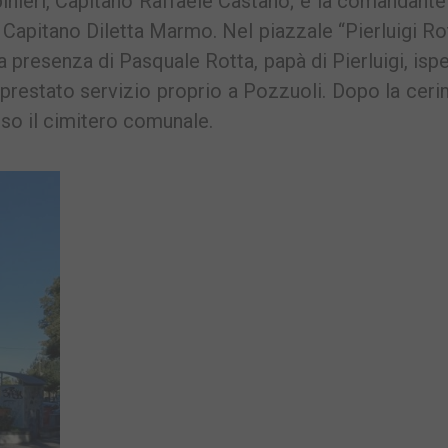
nieri, Capitano Raffaele Castanò; e la comandante
 Capitano Diletta Marmo. Nel piazzale “Pierluigi Ro
a presenza di Pasquale Rotta, papà di Pierluigi, isp
a prestato servizio proprio a Pozzuoli. Dopo la cer
sso il cimitero comunale.