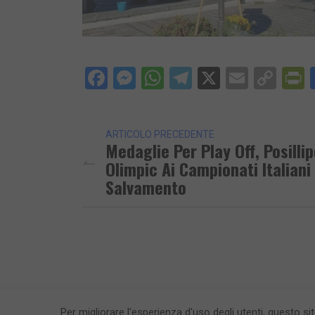
Facebook
Messenger
WhatsApp
Telegram
X
Email
Cop
P
Lin
ARTICOLO PRECEDENTE
Medaglie Per Play Off, Posillip
Olimpic Ai Campionati Italiani 
Salvamento
Per migliorare l'esperienza d'uso degli utenti, questo si