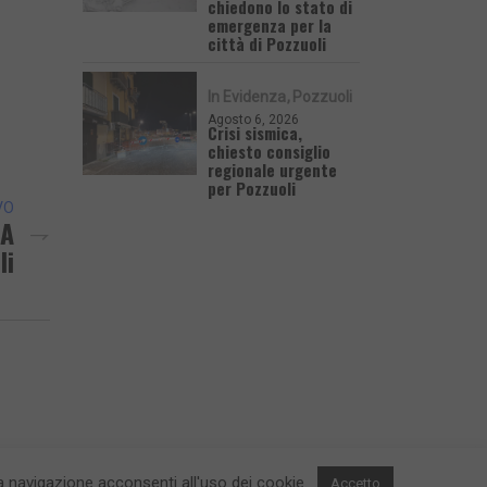
chiedono lo stato di
emergenza per la
città di Pozzuoli
In Evidenza
Pozzuoli
Agosto 6, 2026
Crisi sismica,
chiesto consiglio
regionale urgente
per Pozzuoli
VO
 A
li
 la navigazione acconsenti all'uso dei cookie.
Accetto