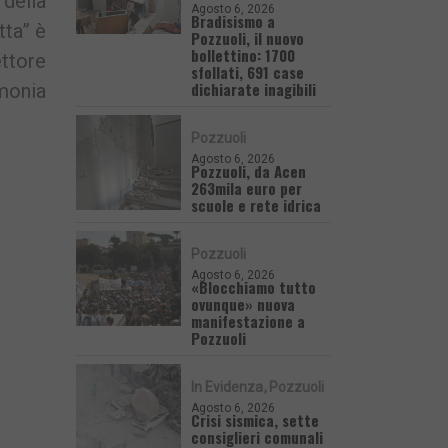
 della
Agosto 6, 2026
Bradisismo a
tta” è
Pozzuoli, il nuovo
bollettino: 1700
ettore
sfollati, 691 case
dichiarate inagibili
imonia
Pozzuoli
Agosto 6, 2026
Pozzuoli, da Acen
263mila euro per
scuole e rete idrica
Pozzuoli
Agosto 6, 2026
«Blocchiamo tutto
ovunque» nuova
manifestazione a
Pozzuoli
In Evidenza
Pozzuoli
Agosto 6, 2026
Crisi sismica, sette
consiglieri comunali