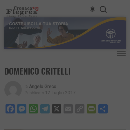
DOMENICO CRITELLI
Angelo Greco
Di
12 Luglio 2017
Pubblicato
Facebook
Messenger
WhatsApp
Telegram
X
Email
Copy
PrintFri
Condi
Link