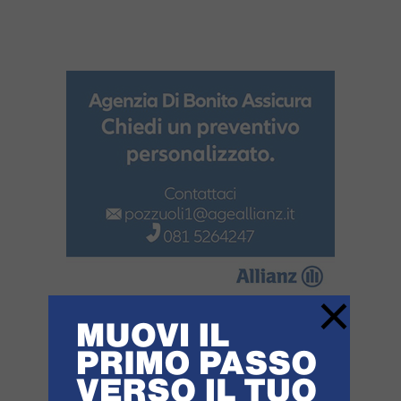
Link
×