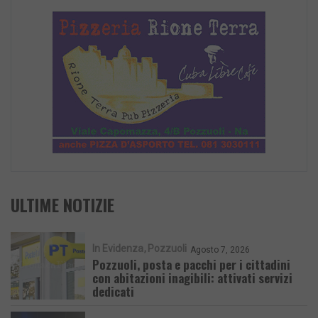
ULTIME NOTIZIE
In Evidenza
Pozzuoli
Agosto 7, 2026
Pozzuoli, posta e pacchi per i cittadini
con abitazioni inagibili: attivati servizi
dedicati