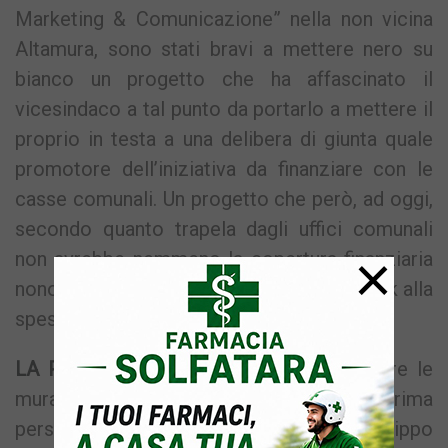
Marketing & Comunicazione” nella non vicina
Altamura, sono stati bravi a mettere nero su
bianco un progetto che ha affascinato il
vicesindaco a tal punto da portarlo a mettere il
proprio in testa a una delibera di giunta quale
promotore dell’iniziativa da finanziare con le
casse comunali. Un progetto che però, ad oggi,
secondo quanto trapela dagli uffici comunali
×
non avrebbe nemmeno la copertura finanziaria
nonostante l’impegno di Monaco a dare l’ok alla
spesa da 18mila euro.
LA PRESENTAZIONE
– “Rione Terra, oltre le
mura” sarà presentato domani mattina in prima
persona proprio dal vice sindaco Filippo