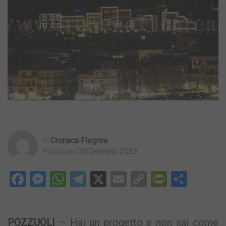
Cronaca Flegrea
Di
30 Gennaio 2023
Pubblicato
Facebook
Messenger
WhatsApp
Telegram
X
Email
Copy
PrintFri
Condi
Link
POZZUOLI
– Hai un progetto e non sai come