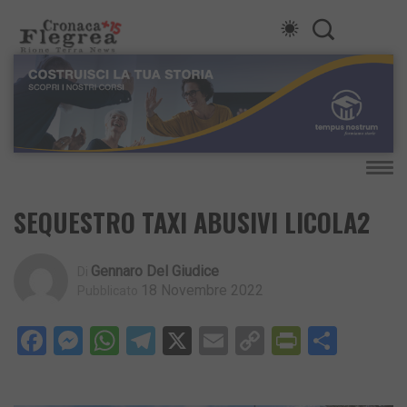
SEQUESTRO TAXI ABUSIVI LICOLA2
Gennaro Del Giudice
Di
18 Novembre 2022
Pubblicato
Facebook
Messenger
WhatsApp
Telegram
X
Email
Copy
PrintFri
Condi
Link