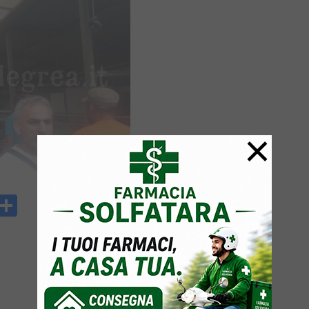
×
y
rintFriendly
Condividi
k