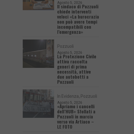
Agosto 5, 2026
Il sindaco di Pozzuoli
chiede interventi
veloci «La burocrazia
non può avere tempi
incompatibili con
l’emergenza»
Pozzuoli
Agosto 5, 2026
La Protezione Civile
attiva raccolta
generi di prima
necessità, attive
due autobotti a
Pozzuoli
In Evidenza
Pozzuoli
Agosto 5, 2026
«Apriamo i cancelli
dell’HUB» Sfollati a
Pozzuoli in marcia
verso via Artiaco –
LE FOTO