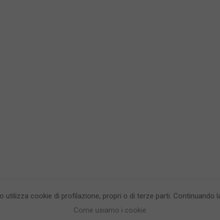
to utilizza cookie di profilazione, propri o di terze parti. Continuando
egrea testata giornalistica - aut. Tribunale di Napoli n. 34 del 23/05/2012.
Info
Come usiamo i cookie