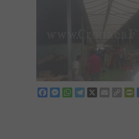
Facebook
Messenger
WhatsApp
Telegram
X
Email
Cop
P
Lin