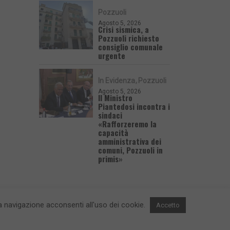
Pozzuoli
Agosto 5, 2026
Crisi sismica, a
Pozzuoli richiesto
consiglio comunale
urgente
In Evidenza
Pozzuoli
Agosto 5, 2026
Il Ministro
Piantedosi incontra i
sindaci
«Rafforzeremo la
capacità
amministrativa dei
comuni, Pozzuoli in
primis»
 la navigazione acconsenti all'uso dei cookie.
Accetto
 e Contatti