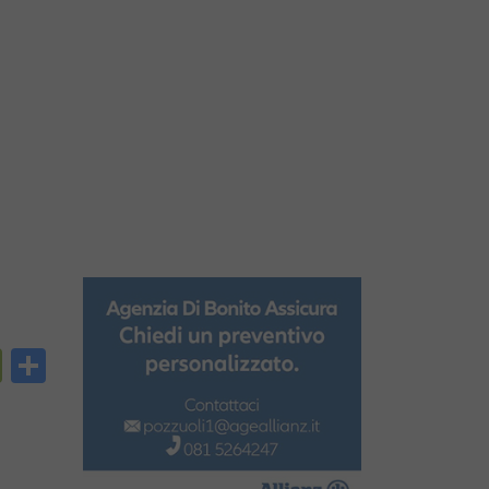
py
PrintFriendly
Condividi
nk