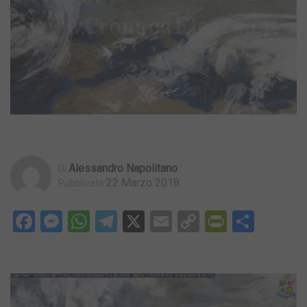
Alessandro Napolitano
Di
22 Marzo 2018
Pubblicato
Facebook
Messenger
WhatsApp
Telegram
X
Email
Copy
PrintFri
Condi
Link