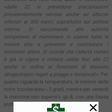
«dalle 22 si prevedono precipitazioni
prevalentemente nevose anche ad altezze
inferiori ai 300 metri, soprattutto sul settore
interno. Si raccomanda alle autorità
competenti di mantenere in essere tutte le
misure atte a prevenire e contrastare i
fenomeni attesi. Si ricorda che l’allerta meteo
è già in vigore e resterà valida fino alle 22
anche in ordine ai fenomeni di dissesto
idrogeologico legati a piogge e temporali».
Per
quanto riguarda le temperature, le minime della
notte toccheranno i 3 gradi, mentre per venerdì
la massima non supererà gli 8, con una bassa
×
probabilità di precipitazioni.