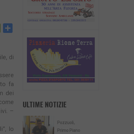
py
PrintFriendly
Condividi
nk
le, di
ssere
nto fa
um dei
a come
ULTIME NOTIZIE
ivi. –
Pozzuoli
i”, lo
Primo Piano