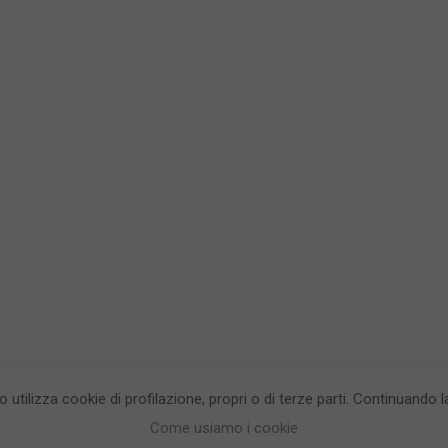
to utilizza cookie di profilazione, propri o di terze parti. Continuando
egrea testata giornalistica - aut. Tribunale di Napoli n. 34 del 23/05/2012.
Info
Come usiamo i cookie