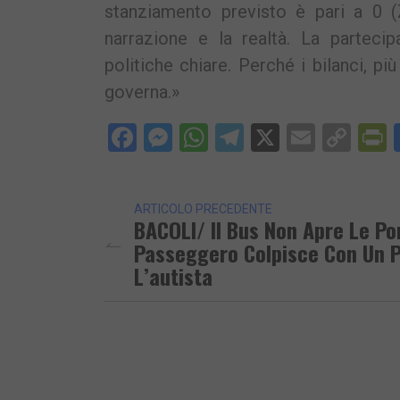
stanziamento previsto è pari a 0 
narrazione e la realtà. La parteci
politiche chiare. Perché i bilanci, pi
governa.»
Facebook
Messenger
WhatsApp
Telegram
X
Email
Cop
P
Lin
ARTICOLO PRECEDENTE
BACOLI/ Il Bus Non Apre Le Po
Passeggero Colpisce Con Un 
L’autista