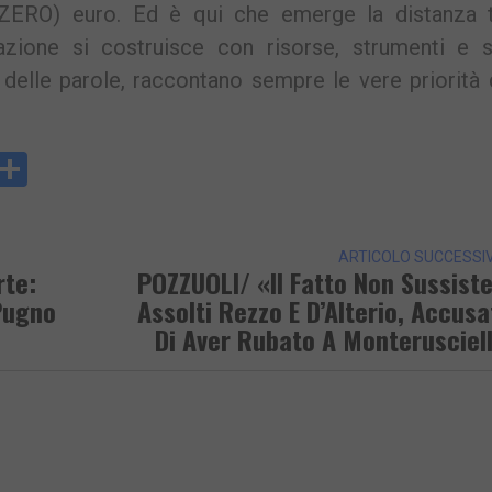
(ZERO) euro. Ed è qui che emerge la distanza t
pazione si costruisce con risorse, strumenti e s
ù delle parole, raccontano sempre le vere priorità 
y
rintFriendly
Condividi
k
ARTICOLO SUCCESSI
rte:
POZZUOLI/ «Il Fatto Non Sussist
Pugno
Assolti Rezzo E D’Alterio, Accusa
Di Aver Rubato A Monterusciel