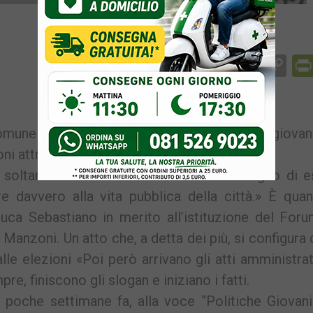
Facebook
Messenger
WhatsApp
Telegram
X
Email
Co
Li
mune di Pozzuoli parlare di partecipazione giovani
i attraverso il Forum dei Giovani.
soltanto di essere ascoltati: hanno bisogno di e
e davvero alla vita pubblica della città.» È qua
uca Sebastiano in merito all’istituzione del For
 Manzoni. Un atto che, a detta dei più, si configur
e elezioni «Poi però arrivano gli atti amministrat
e, finiscono gli slogan e iniziano i fatti.
 poche settimane fa, alla voce “Politiche Giovanil