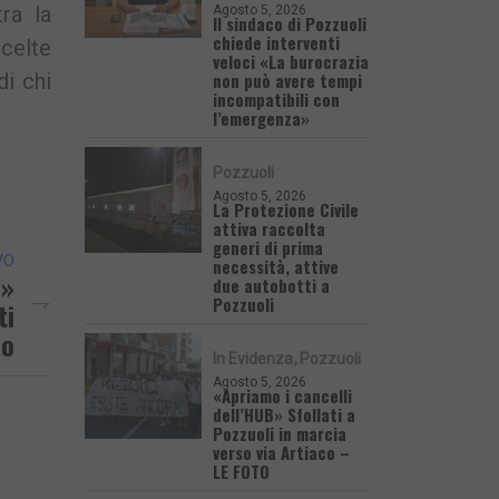
ra la
Agosto 5, 2026
Il sindaco di Pozzuoli
chiede interventi
celte
veloci «La burocrazia
non può avere tempi
di chi
incompatibili con
l’emergenza»
Pozzuoli
Agosto 5, 2026
La Protezione Civile
attiva raccolta
generi di prima
VO
necessità, attive
e»
due autobotti a
Pozzuoli
ti
lo
In Evidenza
Pozzuoli
Agosto 5, 2026
«Apriamo i cancelli
dell’HUB» Sfollati a
Pozzuoli in marcia
verso via Artiaco –
LE FOTO