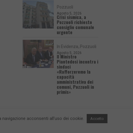
Pozzuoli
Agosto 5, 2026
Crisi sismica, a
Pozzuoli richiesto
consiglio comunale
urgente
In Evidenza
Pozzuoli
Agosto 5, 2026
Il Ministro
Piantedosi incontra i
sindaci
«Rafforzeremo la
capacità
amministrativa dei
comuni, Pozzuoli in
primis»
 la navigazione acconsenti all'uso dei cookie.
Accetto
 e Contatti