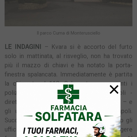
Il parco Cuma di Monterusciello
LE INDAGINI
– Kvara si è accorto del furto
solo in mattinata, al risveglio, non ha trovato
più il mazzo di chiavi e ha notato la porta-
finestra spalancata. Immediatamente è partita
×
la chiamata al 113. Sul posto sono giunti i
poliziotti del Commissariato di Pozzuoli -
diretti dal vice questore Ludovica Carpino – e
gli uomini della Squadra Mobile di Napoli.
Successivamente Kvara si è recato presso gli
uffici di Piazza Italo Balbo per sporgere