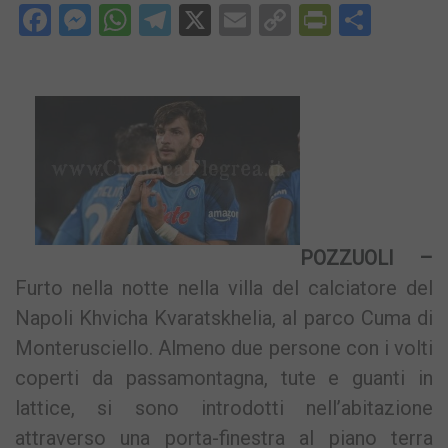
Facebook
Messenger
WhatsApp
Telegram
X
Email
Copy
PrintFri
Condi
Link
POZZUOLI –
Furto nella notte nella villa del calciatore del
Napoli Khvicha Kvaratskhelia, al parco Cuma di
Monterusciello. Almeno due persone con i volti
coperti da passamontagna, tute e guanti in
lattice, si sono introdotti nell’abitazione
attraverso una porta-finestra al piano terra