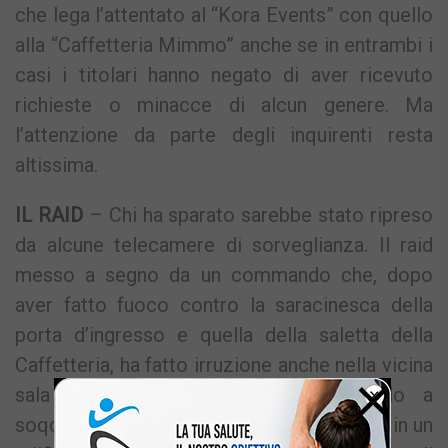
che lega l’attentato al “Kora Events” con quello
alla “Caffetteria Mimmo” anche se in entrambi i
casi i titolari hanno negato di aver ricevuto
richieste o minacce di alcun genere. Ma
l’attenzione da parte degli inquirenti resta
altissima.
IL RAID
– Chi ha sparato sarebbe stato ripreso
da alcune telecamere di sorveglianza. Il raid
messo a segno da un commando che, dopo
aver fatto fuoco contro la saracinesca della
porta d’ingresso e quella della saletta della
Caffetteria, ha fatto irruzione anche nella vicina
×
sala scommesse “Gold Bet” mettendo a
soqquadro i locali. Le due attività sorgono in un