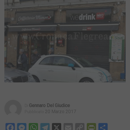
Gennaro Del Giudice
Di
20 Marzo 2017
Pubblicato
Facebook
Messenger
WhatsApp
Telegram
X
Email
Copy
PrintFri
Condi