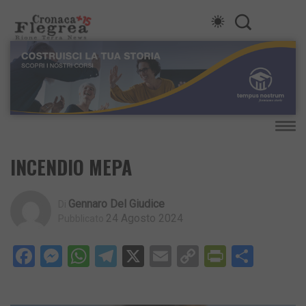
INCENDIO MEPA
Gennaro Del Giudice
Di
24 Agosto 2024
Pubblicato
Facebook
Messenger
WhatsApp
Telegram
X
Email
Copy
PrintFri
Condi
Link