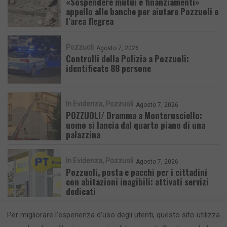
«Sospendere mutui e finanziamenti»
appello alle banche per aiutare Pozzuoli e
l’area flegrea
Pozzuoli
Agosto 7, 2026
Controlli della Polizia a Pozzuoli:
identificate 88 persone
In Evidenza
Pozzuoli
Agosto 7, 2026
POZZUOLI/ Dramma a Monterusciello:
uomo si lancia dal quarto piano di una
palazzina
In Evidenza
Pozzuoli
Agosto 7, 2026
Pozzuoli, posta e pacchi per i cittadini
con abitazioni inagibili: attivati servizi
dedicati
Per migliorare l'esperienza d'uso degli utenti, questo sito utilizza