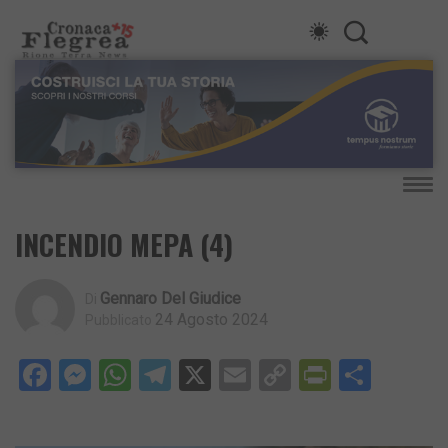
INCENDIO MEPA (4)
Gennaro Del Giudice
Di
24 Agosto 2024
Pubblicato
Facebook
Messenger
WhatsApp
Telegram
X
Email
Copy
PrintFri
Condi
Link