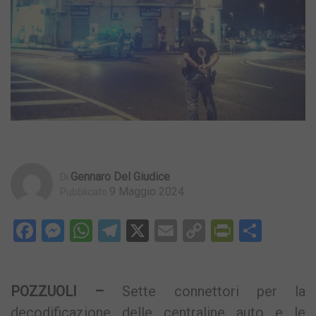
Gennaro Del Giudice
Di
9 Maggio 2024
Pubblicato
Facebook
Messenger
WhatsApp
Telegram
X
Email
Copy
PrintFri
Condi
Link
POZZUOLI –
Sette connettori per la
decodificazione delle centraline auto e le