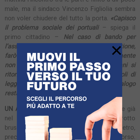
male, ma il sindaco Vincenzo Figliolia sembra
non voler chiudere del tutto la porta.
«Capisco
il problema sociale dei portuali
– spiega il
primo cittadino –
Nel caso di bando per
×
l’assegnazione ad una società, per la gestione,
farò presente la loro situazione. Certamente
non posso dare certezze che da domani si
ritorni al lavoro. Oltretutto ci sono vincoli di
legge e burocratici da rispettare. Ma il dialogo
resta importante».
UN ANNO DI GELO –
Un dialogo, però, che già
nel recente passato si era interrotto
bruscamente. Bisogna fare un passo indietro,
precisamente al febbraio dell’anno scorso.