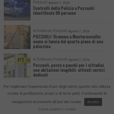
Pozzuoli
Agosto 7, 2026
Controlli della Polizia a Pozzuoli:
identificate 88 persone
In Evidenza
Pozzuoli
Agosto 7, 2026
POZZUOLI/ Dramma a Monterusciello:
uomo si lancia dal quarto piano di una
palazzina
In Evidenza
Pozzuoli
Agosto 7, 2026
Pozzuoli, posta e pacchi per i cittadini
con abitazioni inagibili: attivati servizi
dedicati
Per migliorare l'esperienza d'uso degli utenti, questo sito utilizza
cookie di profilazione, propri o di terze parti. Continuando la
navigazione acconsenti all'uso dei cookie.
Accetto
CronacaFlegrea testata giornalistica - aut. Tribunale di Napoli n. 34 del
Come usiamo i cookie
23/05/2012.
Info e Contatti