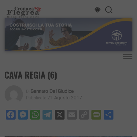
CAVA REGIA (6)
Gennaro Del Giudice
Di
21 Agosto 2017
Pubblicato
Facebook
Messenger
WhatsApp
Telegram
X
Email
Copy
PrintFri
Condi
Link