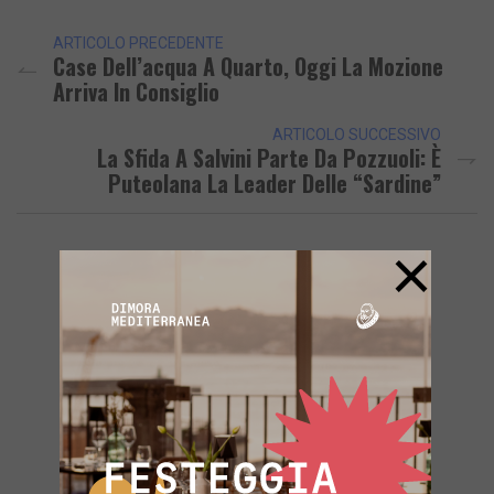
ARTICOLO PRECEDENTE
Case Dell’acqua A Quarto, Oggi La Mozione
Arriva In Consiglio
ARTICOLO SUCCESSIVO
La Sfida A Salvini Parte Da Pozzuoli: È
Puteolana La Leader Delle “sardine”
×