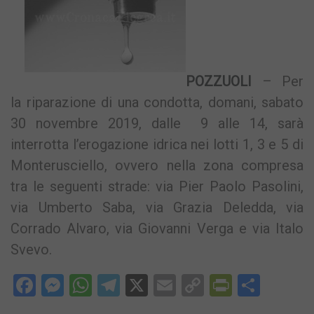
POZZUOLI
– Per
la riparazione di una condotta, domani, sabato
30 novembre 2019, dalle 9 alle 14, sarà
interrotta l’erogazione idrica nei lotti 1, 3 e 5 di
Monterusciello, ovvero nella zona compresa
tra le seguenti strade: via Pier Paolo Pasolini,
via Umberto Saba, via Grazia Deledda, via
Corrado Alvaro, via Giovanni Verga e via Italo
Svevo.
Facebook
Messenger
WhatsApp
Telegram
X
Email
Copy
PrintFri
Condi
Link