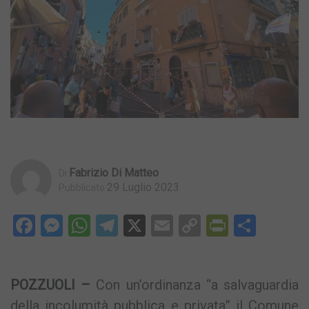
Fabrizio Di Matteo
Di
29 Luglio 2023
Pubblicato
Facebook
Messenger
WhatsApp
Telegram
X
Email
Copy
PrintFri
Condi
Link
POZZUOLI –
Con un’ordinanza “a salvaguardia
della incolumità pubblica e privata” il Comune