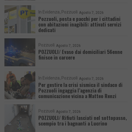
In Evidenza
Pozzuoli
Agosto 7, 2026
Pozzuoli, posta e pacchi per i cittadini
con abitazioni inagibili: attivati servizi
dedicati
Pozzuoli
Agosto 7, 2026
POZZUOLI/ Evaso dai domiciliari 56enne
finisce in carcere
In Evidenza
Pozzuoli
Agosto 7, 2026
Per gestire la crisi sismica il sindaco di
Pozzuoli ingaggia l’agenzia di
comunicazione vicina a Matteo Renzi
Pozzuoli
Agosto 7, 2026
POZZUOLI/ Rifiuti lasciati nel sottopasso,
scempio tra i bagnanti a Lucrino