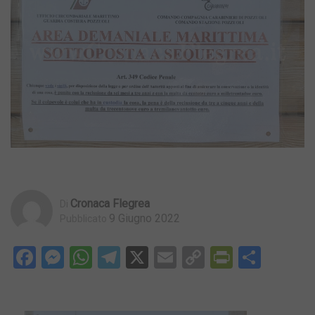
Cronaca Flegrea
Di
9 Giugno 2022
Pubblicato
Facebook
Messenger
WhatsApp
Telegram
X
Email
Copy
PrintFri
Condi
Link